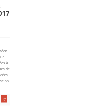
«
017
opéen
 Ce
ées à
hes de
ncées
 selon