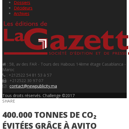
Dossiers
Décideurs
Archives
: 58, av des FAR - Tours des Habous 14ème étage Casablanca -
Maroc
: +212522 54 81 53 à 57
: +212522 30 97 07
:
contact@newpublicity.ma
Tous droits réservés. Challenge ©2017
SHARE
400.000 TONNES DE CO₂
ÉVITÉES GRÂCE À AVITO