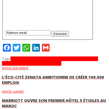
Facebook
Twitter
WhatsApp
LinkedIn
Gmail
Tags:
avito
Blocket
CO2
Finn
Jófogás
Leboncoin
Schibsted Media
Group
Second Hand Effect
Subito
Vibbo
Article précédent
L'ÉCO-CITÉ ZENATA AMBITIONNE DE CRÉER 100.000
EMPLOIS
Article suivant
MARRIOTT OUVRE SON PREMIER HÔTEL 5 ÉTOILES AU
MAROC