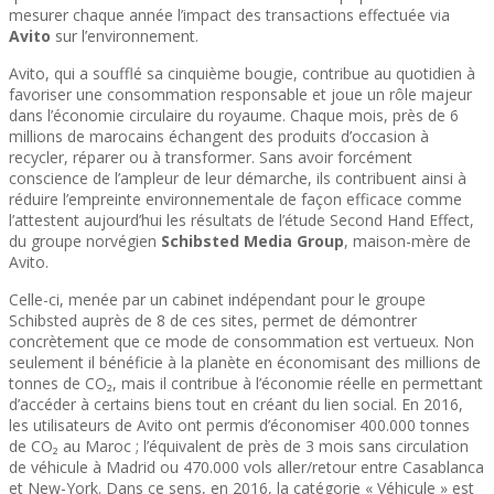
mesurer chaque année l’impact des transactions effectuée via
Avito
sur l’environnement.
Avito, qui a soufflé sa cinquième bougie, contribue au quotidien à
favoriser une consommation responsable et joue un rôle majeur
dans l’économie circulaire du royaume. Chaque mois, près de 6
millions de marocains échangent des produits d’occasion à
recycler, réparer ou à transformer. Sans avoir forcément
conscience de l’ampleur de leur démarche, ils contribuent ainsi à
réduire l’empreinte environnementale de façon efficace comme
l’attestent aujourd’hui les résultats de l’étude Second Hand Effect,
du groupe norvégien
Schibsted Media Group
, maison-mère de
Avito.
Celle-ci, menée par un cabinet indépendant pour le groupe
Schibsted auprès de 8 de ces sites, permet de démontrer
concrètement que ce mode de consommation est vertueux. Non
seulement il bénéficie à la planète en économisant des millions de
tonnes de CO₂, mais il contribue à l’économie réelle en permettant
d’accéder à certains biens tout en créant du lien social. En 2016,
les utilisateurs de Avito ont permis d’économiser 400.000 tonnes
de CO₂ au Maroc ; l’équivalent de près de 3 mois sans circulation
de véhicule à Madrid ou 470.000 vols aller/retour entre Casablanca
et New-York. Dans ce sens, en 2016, la catégorie « Véhicule » est