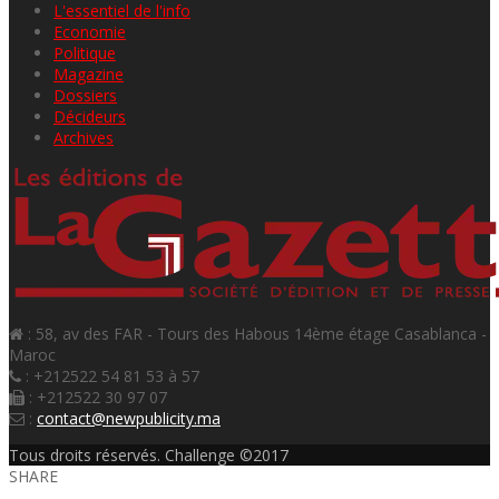
L'essentiel de l'info
Economie
Politique
Magazine
Dossiers
Décideurs
Archives
: 58, av des FAR - Tours des Habous 14ème étage Casablanca -
Maroc
: +212522 54 81 53 à 57
: +212522 30 97 07
:
contact@newpublicity.ma
Tous droits réservés. Challenge ©2017
SHARE