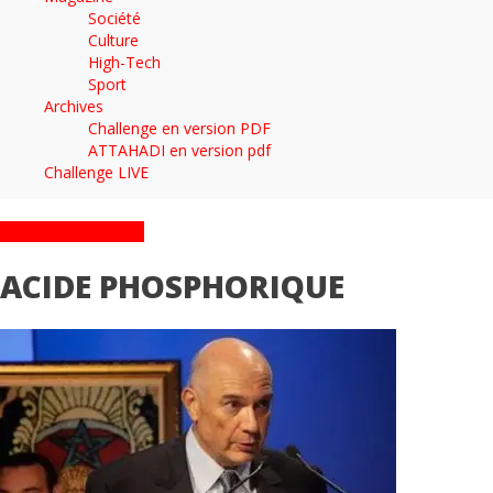
Société
Culture
High-Tech
Sport
Archives
Challenge en version PDF
ATTAHADI en version pdf
Challenge LIVE
ARTICLES TAGGÉS
ACIDE PHOSPHORIQUE