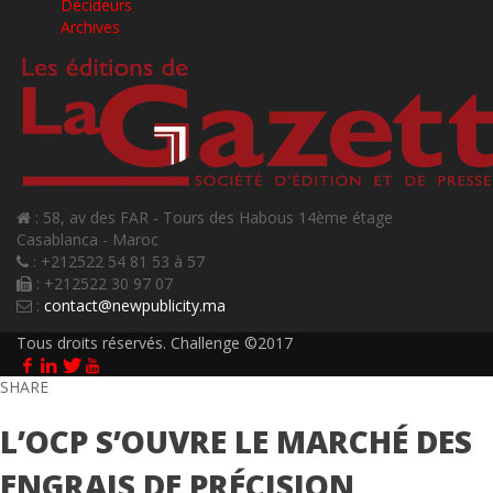
Décideurs
Archives
: 58, av des FAR - Tours des Habous 14ème étage
Casablanca - Maroc
: +212522 54 81 53 à 57
: +212522 30 97 07
:
contact@newpublicity.ma
Tous droits réservés. Challenge ©2017
SHARE
L’OCP S’OUVRE LE MARCHÉ DES
ENGRAIS DE PRÉCISION