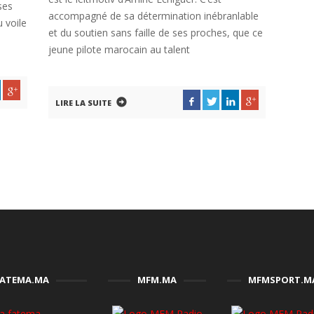
ses
accompagné de sa détermination inébranlable
 voile
et du soutien sans faille de ses proches, que ce
jeune pilote marocain au talent
LIRE LA SUITE
FATEMA.MA
MFM.MA
MFMSPORT.M