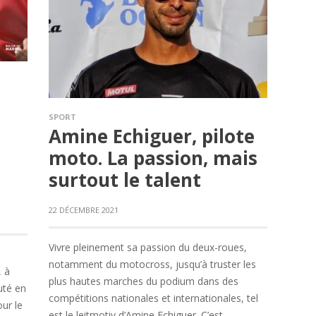
SPORT
Amine Echiguer, pilote
moto. La passion, mais
surtout le talent
22 DÉCEMBRE 2021
Vivre pleinement sa passion du deux-roues,
notamment du motocross, jusqu’à truster les
, à
plus hautes marches du podium dans des
puté en
compétitions nationales et internationales, tel
ur le
est le leitmotiv d’Amine Echiguer. C’est