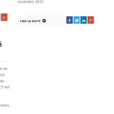
novembre 2016
LIRE LA SUITE
é
4% en
out
 du
CP est
herles