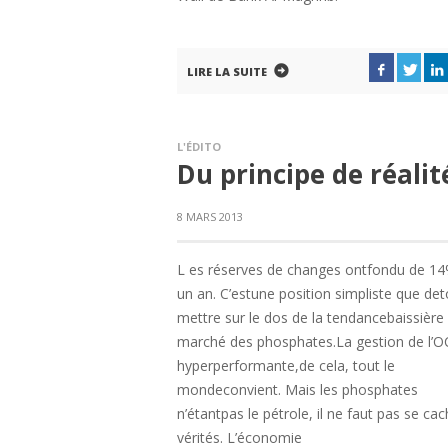
LIRE LA SUITE
L'ÉDITO
Du principe de réalit
8 MARS 2013
L es réserves de changes ontfondu de 1
un an. C’estune position simpliste que det
mettre sur le dos de la tendancebaissière
marché des phosphates.La gestion de l’O
hyperperformante,de cela, tout le
mondeconvient. Mais les phosphates
n’étantpas le pétrole, il ne faut pas se cac
vérités. L’économie