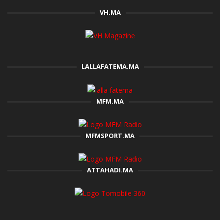
VH.MA
LALLAFATEMA.MA
MFM.MA
MFMSPORT.MA
ATTAHADI.MA