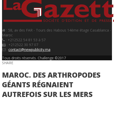
: 58, av des FAR - Tours des Habous 14ème étage Casablanca -
Maroc
: +212522 54 81 53 à 57
: +212522 30 97 07
:
contact@newpublicity.ma
Tous droits réservés. Challenge ©2017
SHARE
MAROC. DES ARTHROPODES
GÉANTS RÉGNAIENT
AUTREFOIS SUR LES MERS