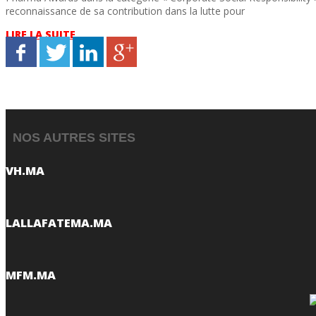
reconnaissance de sa contribution dans la lutte pour
LIRE LA SUITE
NOS AUTRES SITES
VH.MA
LALLAFATEMA.MA
MFM.MA