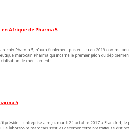
t en Afrique de Pharma 5
e marocain Pharma 5, n’aura finalement pas eu lieu en 2019 comme an
maceutique marocain Pharma qui incarne le premier jalon du déploiement
rcialisation de médicaments
 Pharma 5
il préside. L’entreprise a reçu, mardi 24 octobre 2017 à Francfort, le 
 Le laboratoire marocain s’est vu décerner cette prestigieuse distinc