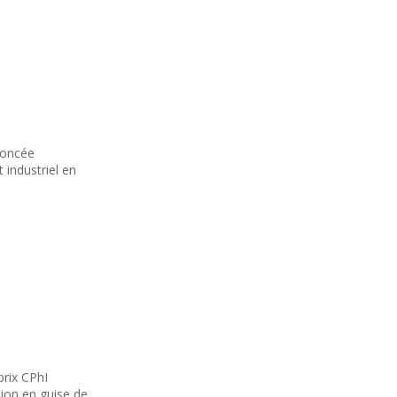
noncée
 industriel en
prix CPhI
tion en guise de