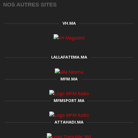
NOS AUTRES SITES
VH.MA
LALLAFATEMA.MA
MFM.MA
MFMSPORT.MA
ATTAHADI.MA