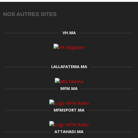
NOS AUTRES SITES
VH.MA
LALLAFATEMA.MA
MFM.MA
MFMSPORT.MA
ATTAHADI.MA