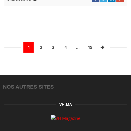
1
2
3
4
…
15
NOS AUTRES SITES
VH.MA