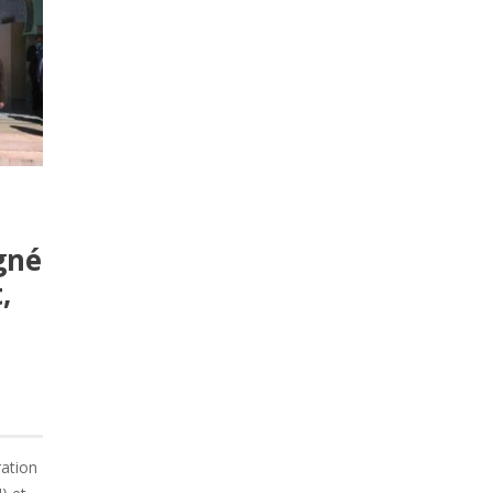
igné
,
ration