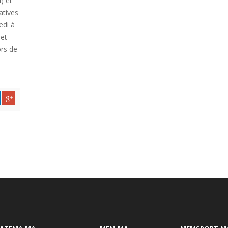
) et
atives
edi à
 et
ors de