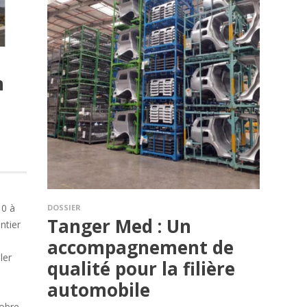
n
s
10 à
DOSSIER
Tanger Med : Un
ntier
accompagnement de
ler
qualité pour la filière
automobile
tobre