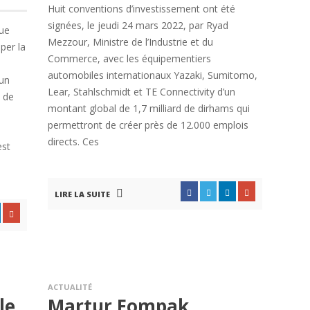
Huit conventions d’investissement ont été
signées, le jeudi 24 mars 2022, par Ryad
que
Mezzour, Ministre de l’Industrie et du
per la
Commerce, avec les équipementiers
automobiles internationaux Yazaki, Sumitomo,
 un
Lear, Stahlschmidt et TE Connectivity d’un
e de
montant global de 1,7 milliard de dirhams qui
permettront de créer près de 12.000 emplois
directs. Ces
est
LIRE LA SUITE
ACTUALITÉ
le
Martur Fompak