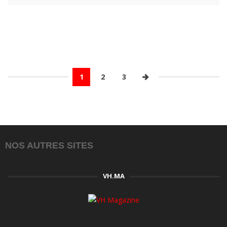
1
2
3
NOS AUTRES SITES
VH.MA