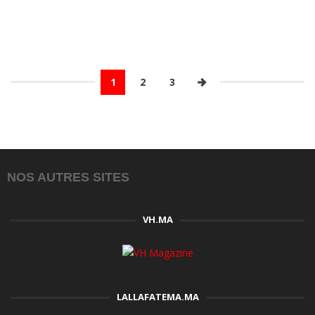
1
2
3
NOS AUTRES SITES
VH.MA
LALLAFATEMA.MA