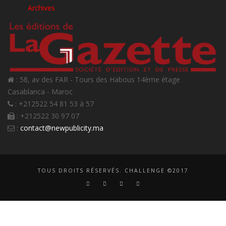
Archives
: 58, av des FAR - Tours des Habous 14ème étage
Casablanca - Maroc
: +212522 54 81 53 à 57
: +212522 30 97 07
:
contact@newpublicity.ma
TOUS DROITS RÉSERVÉS. CHALLENGE ©2017