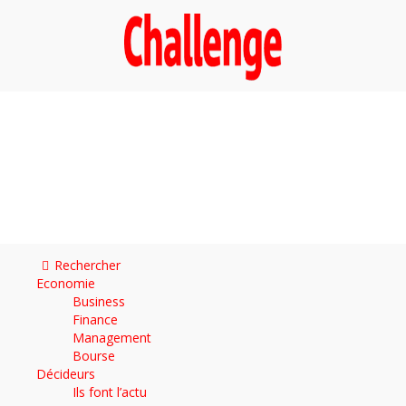
Economie
Décideurs
DOSSIER
Magazine
Archives
AUTOMOBILE
Rechercher
Economie
Business
Finance
Management
Bourse
Décideurs
Ils font l’actu