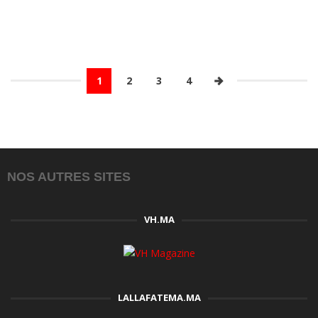
1
2
3
4
NOS AUTRES SITES
VH.MA
LALLAFATEMA.MA