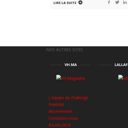
LIRE LA SUITE
NOS AUTRES SITES
VH.MA
LALLA
L'équipe de challenge
Publicité
Abonnement
Contactez-nous
BILAN 2016