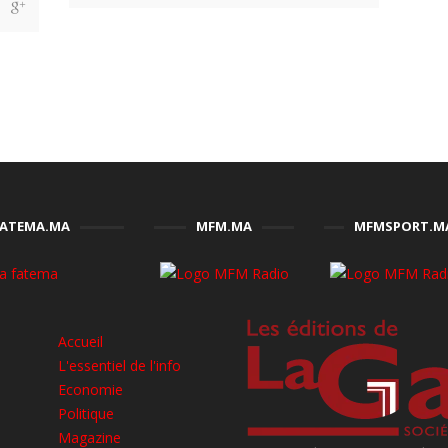
FATEMA.MA
MFM.MA
MFMSPORT.M
Accueil
L'essentiel de l'info
Economie
Politique
Magazine