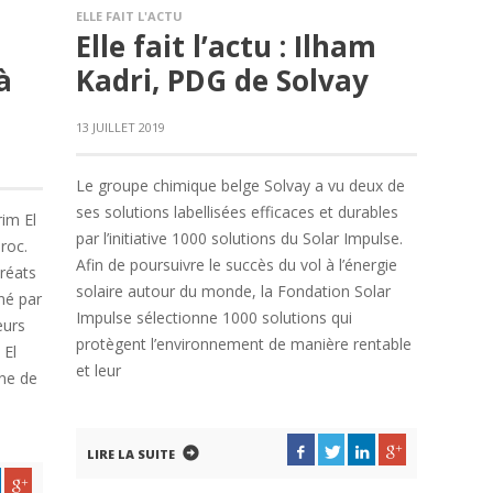
ELLE FAIT L'ACTU
Elle fait l’actu : Ilham
à
Kadri, PDG de Solvay
13 JUILLET 2019
Le groupe chimique belge Solvay a vu deux de
ses solutions labellisées efficaces et durables
im El
par l’initiative 1000 solutions du Solar Impulse.
roc.
Afin de poursuivre le succès du vol à l’énergie
réats
solaire autour du monde, la Fondation Solar
né par
Impulse sélectionne 1000 solutions qui
eurs
protègent l’environnement de manière rentable
 El
et leur
ine de
LIRE LA SUITE