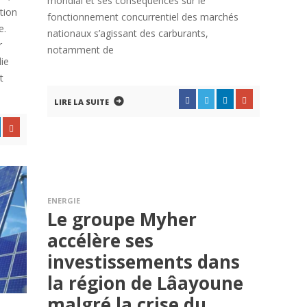
mondial et ses conséquences sur le
ition
fonctionnement concurrentiel des marchés
e.
nationaux s’agissant des carburants,
r
notamment de
die
t
LIRE LA SUITE
ENERGIE
Le groupe Myher
accélère ses
investissements dans
la région de Lâayoune
malgré la crise du