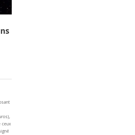
ans
osant
uros),
e ceux
signé