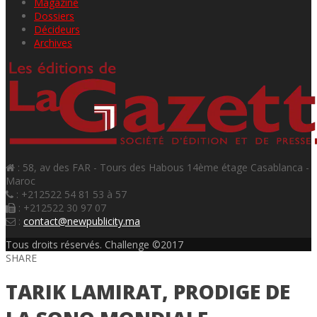
Magazine
Dossiers
Décideurs
Archives
: 58, av des FAR - Tours des Habous 14ème étage Casablanca -
Maroc
: +212522 54 81 53 à 57
: +212522 30 97 07
:
contact@newpublicity.ma
Tous droits réservés. Challenge ©2017
SHARE
TARIK LAMIRAT, PRODIGE DE