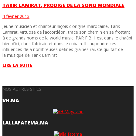
TARIK LAMIRAT, PRODIGE DE LA SONO MONDIALE
4 février 2013
Jeune musicien et chanteur niçois d’origine marocaine, Tarik
Lamirat, virtuose de l’accordéon, trace son chemin en se frottant
à de grands noms de la world music. PAR F.B. Il est dans le chaâbi
bien d’ici, dans l’africain et dans le cubain. Il saupoudre ces
influences déjà nombreuses defines graines raï. Ce qui fait de
la musique de Tarik Lamirat
LIRE LA SUITE
NOS AUTRES SITES
VH.MA
LALLAFATEMA.MA