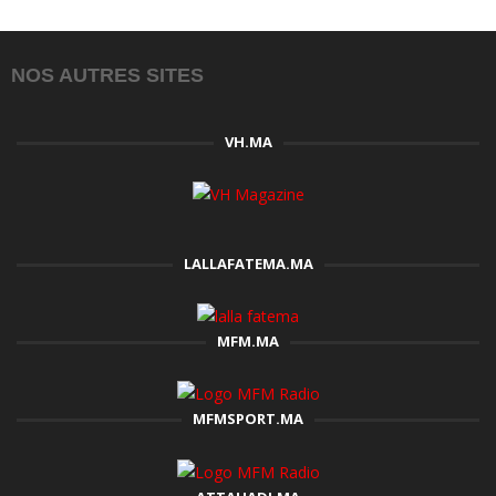
NOS AUTRES SITES
VH.MA
LALLAFATEMA.MA
MFM.MA
MFMSPORT.MA