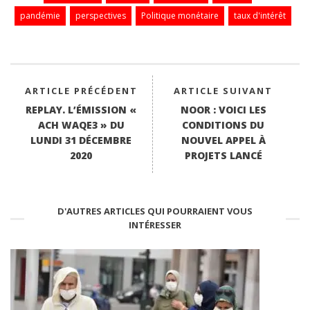
ok
r
A
In
pandémie
perspectives
Politique monétaire
taux d'intérêt
pp
ARTICLE PRÉCÉDENT
ARTICLE SUIVANT
REPLAY. L’ÉMISSION «
NOOR : VOICI LES
ACH WAQE3 » DU
CONDITIONS DU
LUNDI 31 DÉCEMBRE
NOUVEL APPEL À
2020
PROJETS LANCÉ
D'AUTRES ARTICLES QUI POURRAIENT VOUS
INTÉRESSER