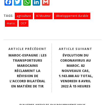
Fa
T
W
Li
G
ce
wi
ha
nk
m
bo
tte
ts
ed
ail
TAGS:
agriculture
Al Moutmir
développement durable
ok
r
A
In
maroc
OCP
pp
ARTICLE PRÉCÉDENT
ARTICLE SUIVANT
MAROC-ESPAGNE : LES
ÉVOLUTION DU
TRANSPORTEURS
CORONAVIRUS AU
MAROCAINS
MAROC. 82
RÉCLAMENT LA
NOUVEAUX CAS,
RÉVISION DE
1.163.888 AU TOTAL,
L’ACCORD BILATÉRAL
VENDREDI 8 AVRIL
EN MATIÈRE DE TIR
2022 À 15 HEURES
D'AUTRES ARTICLES QUI POURRAIENT VOUS