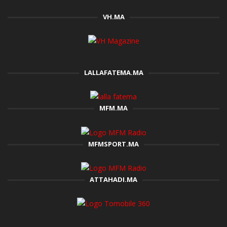
VH.MA
LALLAFATEMA.MA
MFM.MA
MFMSPORT.MA
ATTAHADI.MA