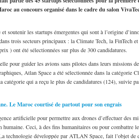
ait partie des 45 startups sélectionnées pour la première
 Maroc au concours organisé dans le cadre du salon VivaTec
et soutenir les startups émergentes qui sont à l’origine d’inno
dans trois secteurs principaux : la Climate Tech, la FinTech et
prix ) ont été sélectionnées sur plus de 300 candidatures.
cielle pour guider les avions sans pilotes dans leurs missions d
raphiques, Atlan Space a été sélectionnée dans la catégorie C
a catégorie qui a reçu le plus de candidatures (124), suivie pa
ne. Le Maroc courtisé de partout pour son engrais
ce artificielle pour permettre aux drones d’effectuer des mis
n humaine. Ceci, à des fins humanitaires ou pour combattre l
. La technologie développée par ATLAN Space, fait l’objet de d