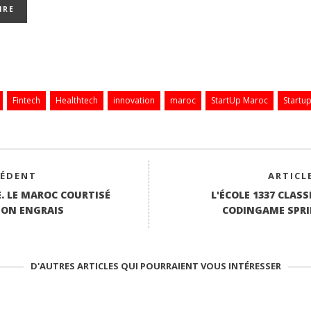
Fintech
Healthtech
innovation
maroc
StartUp Maroc
Startu
CÉDENT
ARTICL
. LE MAROC COURTISÉ
L'ÉCOLE 1337 CLAS
SON ENGRAIS
CODINGAME SPRI
D'AUTRES ARTICLES QUI POURRAIENT VOUS INTÉRESSER