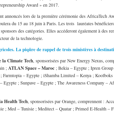
ntrepreneurship Award » en 2017.
ont annoncés lors de la première cérémonie des AfricaTech Awa
lera du 15 au 18 juin à Paris. Les trois lauréates bénéficier
sponsors des catégories. Elles accéderont également à des ren
cteur de la technologie.
ricoles. La piqûre de rappel de trois ministères à destinat
e la Climate Tech
, sponsorisées par New Energy Nexus, c
ATLAN Space – Maroc
in ;
; Bekia – Egypte ; Ipren Group
 Farmtopia – Egypte ; iShamba Limited – Kenya ; Koolboks – 
o – Egypte ; Sunpave – Egypte ; The Awareness Company – A
 la Health Tech
, sponsorisées par Orange, comprennent : Ac
ie ; Med – Tunisie ; Meditect – Quatar ; Primed E-Health – F