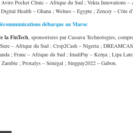
 Aviro Pocket Clinic – Afrique du Sud ; Vekta Innovations –
gital Health – Ghana ; Welnes – Egypte ; Zencey – Côte d’I
élécommunications débarque au Maroc
de la FinTech
, sponsorisées par Cassava Technologies, compre
ck2Sure – Afrique du Sud ; Crop2Cash – Nigeria ; DREAMC
da ; Franc – Afrique du Sud ; ImaliPay – Kenya ; Lipa Late
– Zambie ; Proxalys – Sénégal ; Singpay2022 – Gabon.