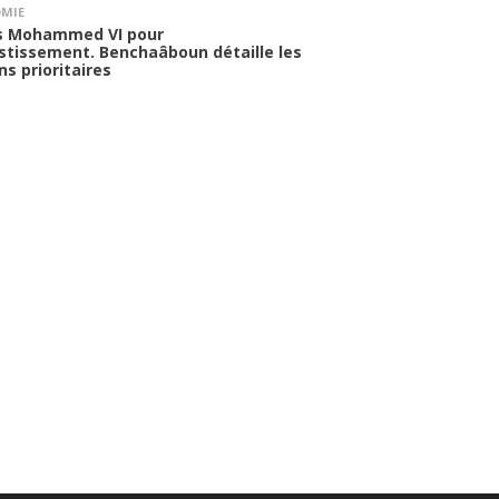
MIE
s Mohammed VI pour
estissement. Benchaâboun détaille les
ns prioritaires