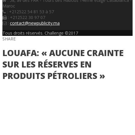
: 58, av des FAR - Tours des Habous 14ème étage Casablanca -
Maroc
: +212522 54 81 53 à 57
: +212522 30 97 07
:
contact@newpublicity.ma
Tous droits réservés. Challenge ©2017
SHARE
LOUAFA: « AUCUNE CRAINTE
SUR LES RÉSERVES EN
PRODUITS PÉTROLIERS »