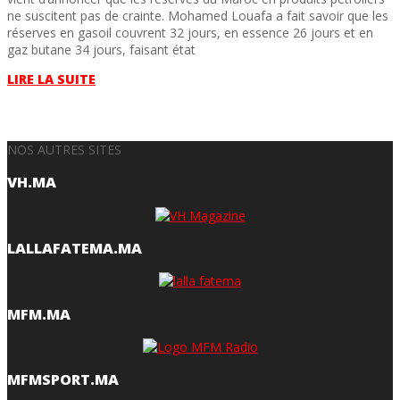
ne suscitent pas de crainte. Mohamed Louafa a fait savoir que les
réserves en gasoil couvrent 32 jours, en essence 26 jours et en
gaz butane 34 jours, faisant état
LIRE LA SUITE
NOS AUTRES SITES
VH.MA
LALLAFATEMA.MA
MFM.MA
MFMSPORT.MA