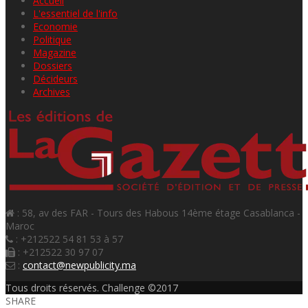
Accueil
L'essentiel de l'info
Economie
Politique
Magazine
Dossiers
Décideurs
Archives
: 58, av des FAR - Tours des Habous 14ème étage Casablanca -
Maroc
: +212522 54 81 53 à 57
: +212522 30 97 07
:
contact@newpublicity.ma
Tous droits réservés. Challenge ©2017
SHARE