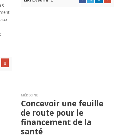
LIRE LA SUITE
à 6
ement
 aux
e
e
MÉDECINE
Concevoir une feuille
de route pour le
financement de la
santé