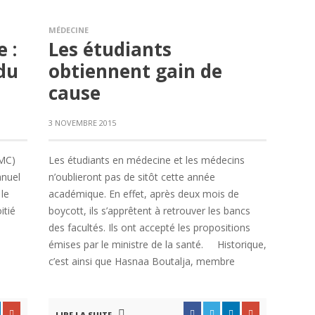
MÉDECINE
 :
Les étudiants
du
obtiennent gain de
cause
3 NOVEMBRE 2015
SMC)
Les étudiants en médecine et les médecins
anuel
n’oublieront pas de sitôt cette année
 le
académique. En effet, après deux mois de
itié
boycott, ils s’apprêtent à retrouver les bancs
des facultés. Ils ont accepté les propositions
émises par le ministre de la santé. Historique,
c’est ainsi que Hasnaa Boutalja, membre
LIRE LA SUITE