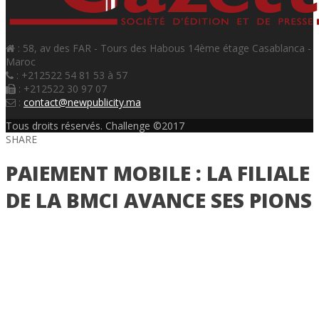
: 58, av des FAR - Tours des Habous 14ème étage Casablanca -
Maroc
: +212522 54 81 53 à 57
: +212522 30 97 07
:
contact@newpublicity.ma
Tous droits réservés. Challenge ©2017
SHARE
PAIEMENT MOBILE : LA FILIALE
DE LA BMCI AVANCE SES PIONS