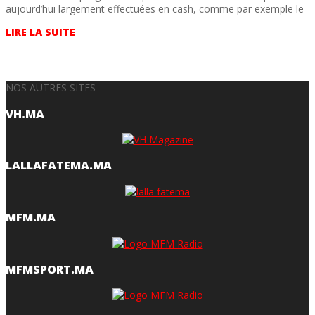
aujourd’hui largement effectuées en cash, comme par exemple le
LIRE LA SUITE
NOS AUTRES SITES
VH.MA
LALLAFATEMA.MA
MFM.MA
MFMSPORT.MA