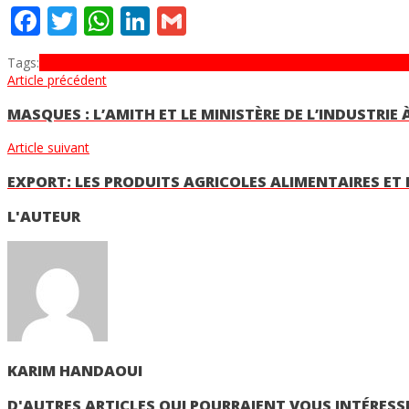
Facebook
Twitter
WhatsApp
LinkedIn
Gmail
Tags:
#Maroc
Change
dotation
dotation touristique
GPBM
Office des 
Article précédent
MASQUES : L’AMITH ET LE MINISTÈRE DE L’INDUSTRI
Article suivant
EXPORT: LES PRODUITS AGRICOLES ALIMENTAIRES E
L'AUTEUR
KARIM HANDAOUI
D'AUTRES ARTICLES QUI POURRAIENT VOUS INTÉRESS