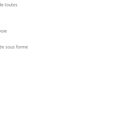
 de toutes
voie
irée sous forme