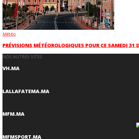
Météo
PRÉVISIONS MÉTÉOROLOGIQUES POUR CE SAMEDI 31 
NOS AUTRES SITES
VH.MA
LALLAFATEMA.MA
MFM.MA
MFMSPORT.MA