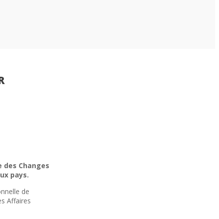
R
ce des Changes
ux pays.
onnelle de
s Affaires