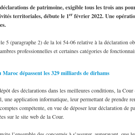
clarations de patrimoine, exigible tous les trois ans pour 
er
ivités territoriales, débute le 1
février 2022. Une opératio
es.
le 5 (paragraphe 2) de la loi 54-06 relative à la déclaration o
bres professionnelles et certaines catégories de fonctionnair
du Maroc dépassent les 329 milliards de dirhams
dépôt des déclarations dans les meilleures conditions, la Cour
ciel, une application informatique, leur permettant de prendre 
comptes compétente, en vue de déposer leur déclaration de pat
tées sur le site web de la Cour.
vite l’ensemble des concernés à s’assurer, auparavant, que leu