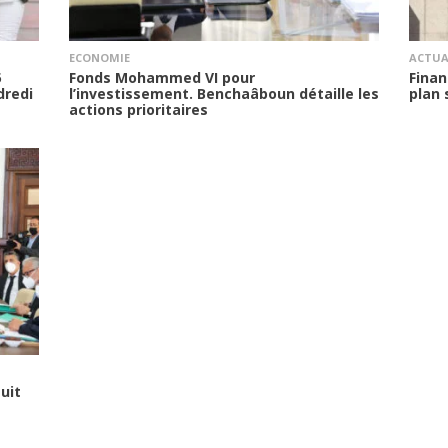
ECONOMIE
ACTUA
5
Fonds Mohammed VI pour
Finan
dredi
l’investissement. Benchaâboun détaille les
plan
actions prioritaires
uit