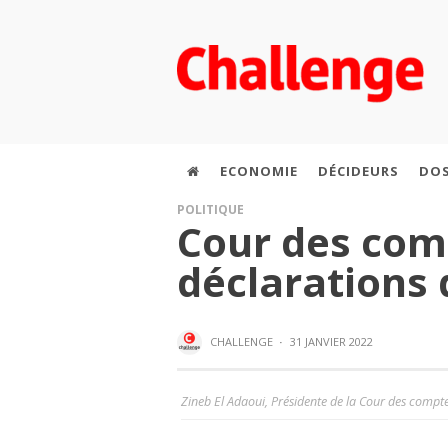
ECONOMIE
DÉCIDEURS
DOS
POLITIQUE
Cour des com
déclarations 
CHALLENGE
·
31 JANVIER 2022
Zineb El Adaoui, Présidente de la Cour des compte