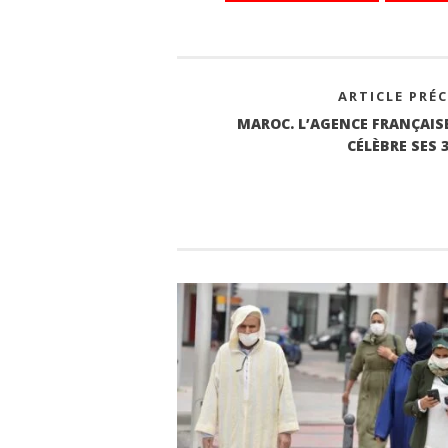
ok
r
A
In
pp
ARTICLE PRÉ
MAROC. L’AGENCE FRANÇAIS
CÉLÈBRE SES 