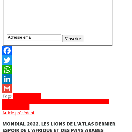
Facebook
Twitter
WhatsApp
LinkedIn
Tags:
Al Nassr
Arabie
Gmail
Saoudite
contrat
CR7
cristiano
europe
Football
Manchester
United
ronaldo
Article précédent
MONDIAL 2022. LES LIONS DE L'ATLAS DERNIER
ESPOIR DE L'AFRIQUE ET DES PAYS ARABES