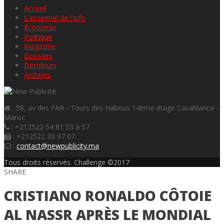
Accueil
L'essentiel de l'info
Economie
Politique
Magazine
Dossiers
Décideurs
Archives
: 58, av des FAR - Tours des Habous 14ème étage Casablanca -
Maroc
: +212522 54 81 53 à 57
: +212522 30 97 07
:
contact@newpublicity.ma
Tous droits réservés. Challenge ©2017
SHARE
CRISTIANO RONALDO CÔTOIE
AL NASSR APRÈS LE MONDIAL