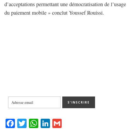
d’acceptations permettant une démocratisation de l’usage
du paiement mobile » conclut Youssef Rouissi.
Fa
T
W
Li
G