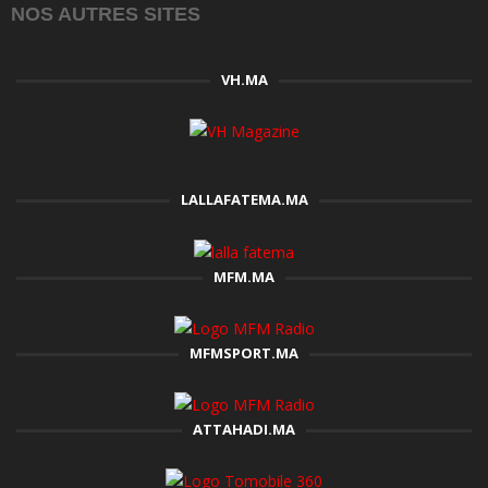
NOS AUTRES SITES
VH.MA
LALLAFATEMA.MA
MFM.MA
MFMSPORT.MA
ATTAHADI.MA