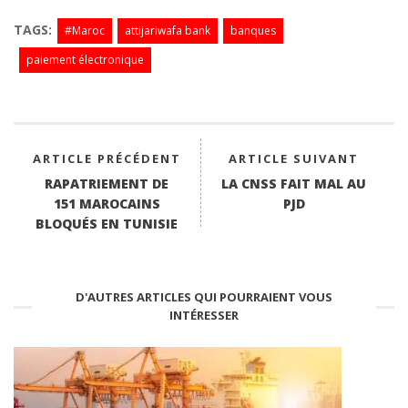
ce
wi
ha
nk
m
bo
tte
ts
ed
ail
TAGS:
#Maroc
attijariwafa bank
banques
ok
r
A
In
paiement électronique
pp
ARTICLE PRÉCÉDENT
ARTICLE SUIVANT
RAPATRIEMENT DE
LA CNSS FAIT MAL AU
151 MAROCAINS
PJD
BLOQUÉS EN TUNISIE
D'AUTRES ARTICLES QUI POURRAIENT VOUS
INTÉRESSER