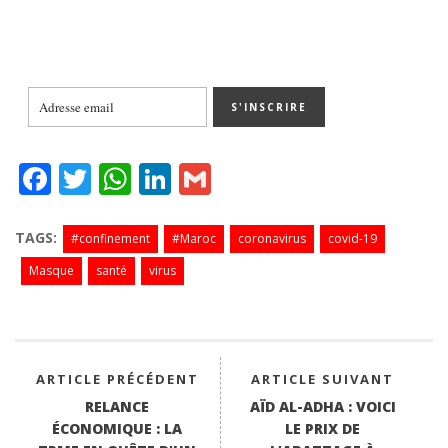
Fa
T
W
Li
G
ce
wi
ha
nk
m
bo
tte
ts
ed
ail
TAGS:
#confinement
#Maroc
coronavirus
covid-19
ok
r
A
In
Masque
santé
virus
pp
ARTICLE PRÉCÉDENT
ARTICLE SUIVANT
RELANCE
AÏD AL-ADHA : VOICI
ÉCONOMIQUE : LA
LE PRIX DE