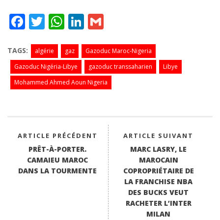
Fa
T
W
Li
G
ce
wi
ha
nk
m
bo
tte
ts
ed
ail
TAGS:
algérie
gaz
Gazoduc Maroc-Nigeria
ok
r
A
In
Gazoduc Nigéria-Libye
gazoduc transsaharien
Libye
pp
Mohammed Ahmed Aoun Nigeria
ARTICLE PRÉCÉDENT
ARTICLE SUIVANT
PRÊT-À-PORTER.
MARC LASRY, LE
CAMAIEU MAROC
MAROCAIN
DANS LA TOURMENTE
COPROPRIÉTAIRE DE
LA FRANCHISE NBA
DES BUCKS VEUT
RACHETER L’INTER
MILAN