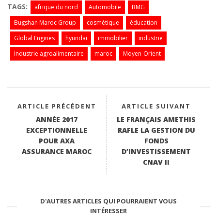
bo
tte
ts
ed
ail
TAGS:
afrique du nord
Automobile
BMG
ok
r
A
In
Bugshan Maroc Group
cosmétique
éducation
pp
Global Engines
hyundai
immobilier
industrie
Industrie agroalimentaire
maroc
Moyen-Orient
ARTICLE PRÉCÉDENT
ARTICLE SUIVANT
ANNÉE 2017
LE FRANÇAIS AMETHIS
EXCEPTIONNELLE
RAFLE LA GESTION DU
POUR AXA
FONDS
ASSURANCE MAROC
D’INVESTISSEMENT
CNAV II
D'AUTRES ARTICLES QUI POURRAIENT VOUS
INTÉRESSER