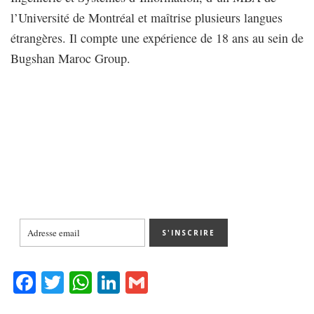
l’Université de Montréal et maîtrise plusieurs langues
étrangères. Il compte une expérience de 18 ans au sein de
Bugshan Maroc Group.
Fa
T
W
Li
G
ce
wi
ha
nk
m