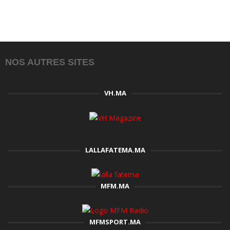
NOS AUTRES SITES
VH.MA
LALLAFATEMA.MA
MFM.MA
MFMSPORT.MA