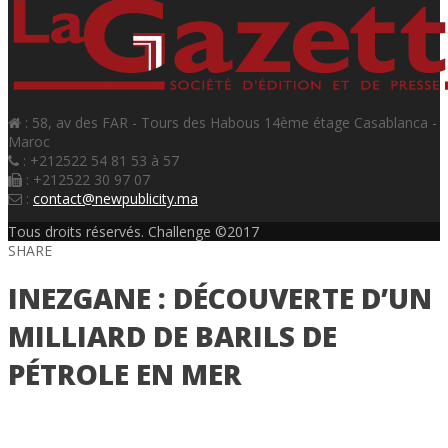
: 58, av des FAR - Tours des Habous 14ème étage Casablanca -
Maroc
: +212522 54 81 53 à 57
: +212522 30 97 07
:
contact@newpublicity.ma
Tous droits réservés. Challenge ©2017
SHARE
INEZGANE : DÉCOUVERTE D’UN
MILLIARD DE BARILS DE
PÉTROLE EN MER