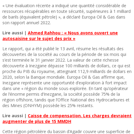
« Une évaluation récente a indiqué une quantité considérable de
ressources récupérables en toute sécurité, supérieures à 1 milliard
de barils (équivalent pétrole) », a déclaré Europa Oil & Gas dans
son rapport annuel 2022.
Lire aussi |
Ahmed Rahhou : « Nous avons ouvert une
autosaisine sur le sujet des prix »
Le rapport, qui a été publié le 13 avril, résume les résultats des
découvertes de la société au cours de la période de six mois qui
s’est terminée le 31 janvier 2022. La valeur de cette richesse
découverte à Inezgane dépasse 100 milliards de dollars, ce qui est
proche du PIB du royaume, atteignant 112,9 milliards de dollars en
2020, selon la Banque mondiale. Europa Oil & Gas affirme que,
Inezgane représente une opportunité d’exploration à fort impact
dans une « région du monde sous-explorée. En tant qu’opérateur
de l’énorme permis d’Inezgane, la société possède 75% de la
région offshore, tandis que l’Office National des Hydrocarbures et
des Mines (ONHYM) possède les 25% restants.
Lire aussi |
Caisse de compensation. Les charges devraient
augmenter de plus de 15 MMDH
Cette région pétrolière du bassin d’Agadir couvre une superficie de