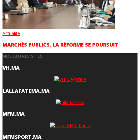
Actualité
MARCHÉS PUBLICS. LA RÉFORME SE POURSUIT
NOS AUTRES SITES
VH.MA
LALLAFATEMA.MA
MFM.MA
MFMSPORT.MA