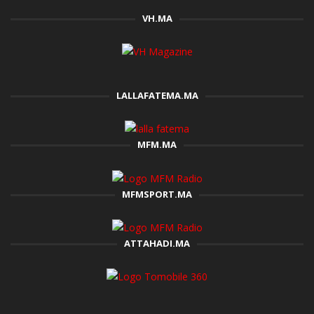
VH.MA
LALLAFATEMA.MA
MFM.MA
MFMSPORT.MA
ATTAHADI.MA