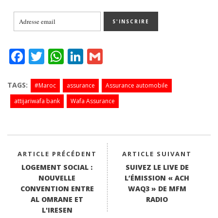
Fa
T
W
Li
G
ce
wi
ha
nk
m
bo
tte
ts
ed
ail
TAGS:
#Maroc
assurance
Assurance automobile
ok
r
A
In
attijariwafa bank
Wafa Assurance
pp
ARTICLE PRÉCÉDENT
ARTICLE SUIVANT
LOGEMENT SOCIAL :
SUIVEZ LE LIVE DE
NOUVELLE
L’ÉMISSION « ACH
CONVENTION ENTRE
WAQ3 » DE MFM
AL OMRANE ET
RADIO
L'IRESEN