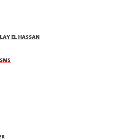
ULAY EL HASSAN
 SMS
ER