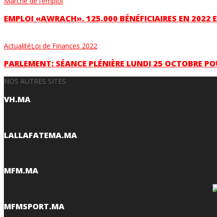
Marché de l’emploi
EMPLOI «AWRACH». 125.000 BÉNÉFICIAIRES EN 2022 E
Actualité
Loi de Finances 2022
PARLEMENT: SÉANCE PLÉNIÈRE LUNDI 25 OCTOBRE PO
NOS AUTRES SITES
VH.MA
LALLAFATEMA.MA
MFM.MA
MFMSPORT.MA