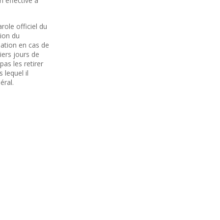
n effective à
role officiel du
tion du
sation en cas de
iers jours de
as les retirer
 lequel il
éral.