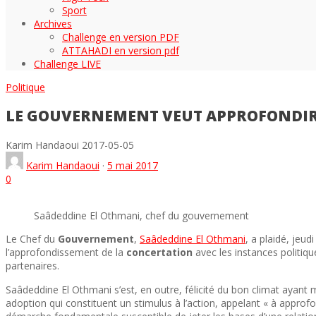
Sport
Archives
Challenge en version PDF
ATTAHADI en version pdf
Challenge LIVE
Politique
LE GOUVERNEMENT VEUT APPROFONDIR 
Karim Handaoui
2017-05-05
Karim Handaoui
·
5 mai 2017
0
Saâdeddine El Othmani, chef du gouvernement
Le Chef du
G
ouvernement
,
Saâdeddine El Othmani
, a plaidé, jeu
l’approfondissement de la
concertation
avec les instances politique
partenaires.
Saâdeddine El Othmani s’est, en outre, félicité du bon climat ayan
adoption qui constituent un stimulus à l’action, appelant « à approfon