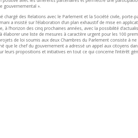
positive avec les différents partenaires et permettre une participatio
me gouvernemental ».
 chargé des Relations avec le Parlement et la Société civile, porte-pa
ni a insisté sur l’élaboration d’un plan exhaustif de mise en applica
à l’horizon des cinq prochaines années, avec la possibilité d’actuali
 élaborer une liste de mesures à caractère urgent pour les 100 prem
projets de loi soumis aux deux Chambres du Parlement consiste à ne p
ligné que le chef du gouvernement a adressé un appel aux citoyens dans
leurs propositions et initiatives en tout ce qui concerne l’intérêt gén