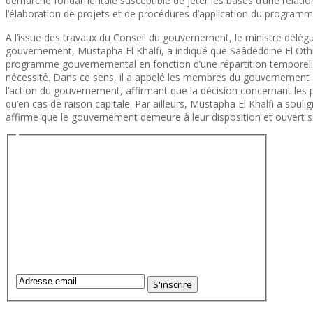
démarche fondamentale susceptible de jeter les bases d’une relation 
l’élaboration de projets et de procédures d’application du program
A l’issue des travaux du Conseil du gouvernement, le ministre délégué
gouvernement, Mustapha El Khalfi, a indiqué que Saâdeddine El Othma
programme gouvernemental en fonction d’une répartition temporelle, 
nécessité. Dans ce sens, il a appelé les membres du gouvernement à
l’action du gouvernement, affirmant que la décision concernant les 
qu’en cas de raison capitale. Par ailleurs, Mustapha El Khalfi a sou
affirme que le gouvernement demeure à leur disposition et ouvert sur 