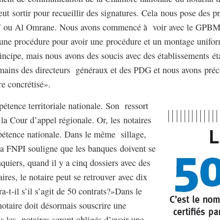
peut sortir pour recueillir des signatures. Cela nous pose des p
u Al Omrane. Nous avons commencé à voir avec le GPBM c
ne procédure pour avoir une procédure et un montage uniforme
ncipe, mais nous avons des soucis avec des établissements éta
 mains des directeurs généraux et des PDG et nous avons préc
re concrétisé».
pétence territoriale nationale. Son ressort
r la Cour d’appel régionale. Or, les notaires
pétence nationale. Dans le même sillage,
la FNPI souligne que les banques doivent se
quiers, quand il y a cinq dossiers avec des
ires, le notaire peut se retrouver avec dix
a-t-il s’il s’agit de 50 contrats?»Dans le
notaire doit désormais souscrire une
s les notaires seront obligés d’avoir une