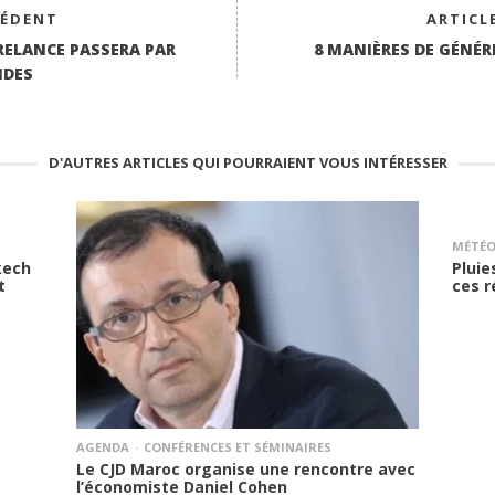
CÉDENT
ARTICL
RELANCE PASSERA PAR
8 MANIÈRES DE GÉNÉR
NDES
D'AUTRES ARTICLES QUI POURRAIENT VOUS INTÉRESSER
MÉTÉ
kech
Pluie
t
ces r
AGENDA
CONFÉRENCES ET SÉMINAIRES
Le CJD Maroc organise une rencontre avec
l’économiste Daniel Cohen