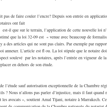
it pas de faire couler l’encre? Depuis son entrée en applicat
taires ont fait
est-il que sur le terrain, l’application de cette nouvelle loi 
stimé que la loi 32-09 est « venue avec beaucoup de formalis
l y a des articles qui ne sont pas clairs. Par exemple par rappo
oi annexer. L’article est fl ou. La loi stipule que le notaire doi
spect soulevé par les notaires, après l’entrée en vigueur de la 
déplacer en dehors de son étude.
 de l’étude sauf autorisation exceptionnelle de la Chambre ré
t-ils ? Nous n’allons pas parler d’injustice, mais il faut quan
t les avocats », soutient Amal Tijani, notaire à Marrakech. C
ement de communication de la Chambre nationale du notari