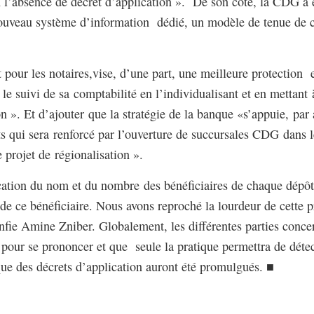
l’absence de décret d’application ». De son côté, la CDG a e
ouveau système d’information dédié, un modèle de tenue de c
pour les notaires,vise, d’une part, une meilleure protection et
e le suivi de sa comptabilité en l’individualisant et en mettant
 ». Et d’ajouter que la stratégie de la banque «s’appuie, par a
 qui sera renforcé par l’ouverture de succursales CDG dans le
projet de régionalisation ».
ication du nom et du nombre des bénéficiaires de chaque dépôt
de ce bénéficiaire. Nous avons reproché la lourdeur de cette p
fie Amine Zniber. Globalement, les différentes parties concer
t pour se prononcer et que seule la pratique permettra de détec
 que des décrets d’application auront été promulgués. ■