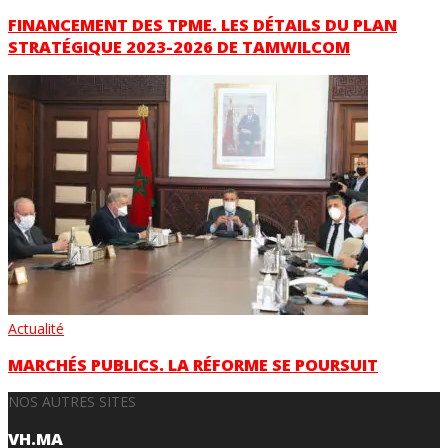
FINANCEMENT DES TPME. LES DÉTAILS DU PLAN
STRATÉGIQUE 2023-2026 DE TAMWILCOM
Actualité
MARCHÉS PUBLICS. LA RÉFORME SE POURSUIT
NOS AUTRES SITES
VH.MA