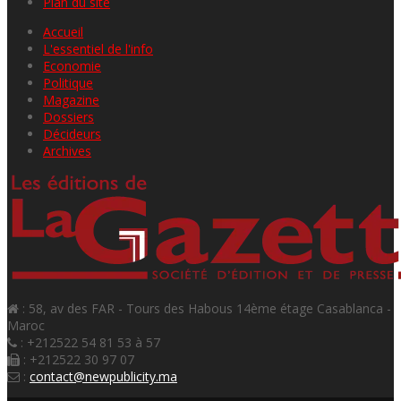
Plan du site
Accueil
L'essentiel de l'info
Economie
Politique
Magazine
Dossiers
Décideurs
Archives
: 58, av des FAR - Tours des Habous 14ème étage Casablanca -
Maroc
: +212522 54 81 53 à 57
: +212522 30 97 07
:
contact@newpublicity.ma