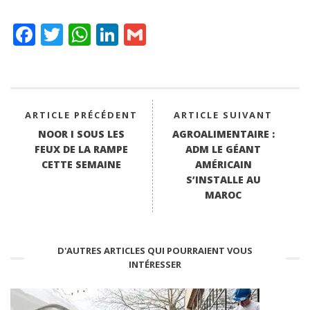
Fa
T
W
Li
G
ce
wi
ha
nk
m
bo
tte
ts
ed
ail
ok
r
A
In
pp
ARTICLE PRÉCÉDENT
ARTICLE SUIVANT
NOOR I SOUS LES
AGROALIMENTAIRE :
FEUX DE LA RAMPE
ADM LE GÉANT
CETTE SEMAINE
AMÉRICAIN
S’INSTALLE AU
MAROC
D'AUTRES ARTICLES QUI POURRAIENT VOUS
INTÉRESSER