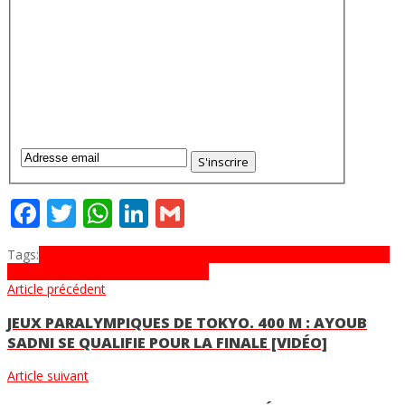
Facebook
Twitter
WhatsApp
LinkedIn
Gmail
Tags:
Dacia Jogger
Dacia Maroc
Duster
hybride
Lodgy
maroc
Renault
Group
sandero
Spring
Tomobile 360
Article précédent
JEUX PARALYMPIQUES DE TOKYO. 400 M : AYOUB
SADNI SE QUALIFIE POUR LA FINALE [VIDÉO]
Article suivant