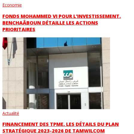
Economie
FONDS MOHAMMED VI POUR L’INVESTISSEMENT.
BENCHAÂBOUN DÉTAILLE LES ACTIONS
PRIORITAIRES
Actualité
FINANCEMENT DES TPME. LES DÉTAILS DU PLAN
STRATÉGIQUE 2023-2026 DE TAMWILCOM