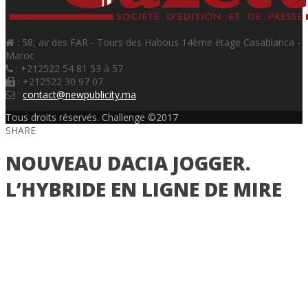
: 58, av des FAR - Tours des Habous 14ème étage Casablanca -
Maroc
: +212522 54 81 53 à 57
: +212522 30 97 07
:
contact@newpublicity.ma
Tous droits réservés. Challenge ©2017
SHARE
NOUVEAU DACIA JOGGER.
L’HYBRIDE EN LIGNE DE MIRE