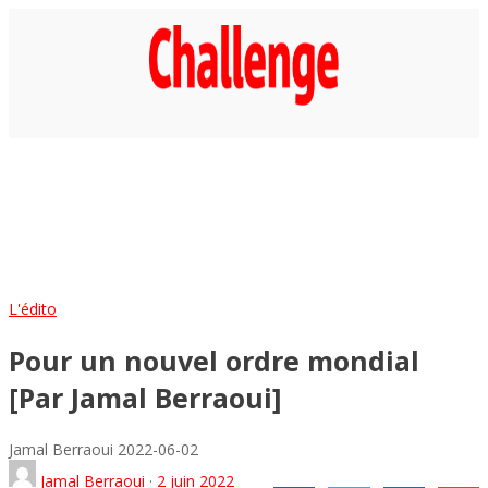
Economie
Décideurs
DOSSIER
Magazine
Archives
AUTOMOBILE
L'édito
Pour un nouvel ordre mondial
[Par Jamal Berraoui]
Jamal Berraoui
2022-06-02
Jamal Berraoui
·
2 juin 2022