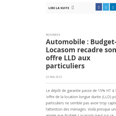
LIRE LA SUITE
BUSINESS
Automobile : Budget
Locasom recadre so
offre LLD aux
particuliers
23 MAI 2013
Le dépôt de garantie passe de 15% HT à
’offre de la location longue durée (LLD) p
particuliers ne semble pas avoir trop capt
l’attention des ménages. Voilà presque un
année que Budget-Locasom (seul sur ce