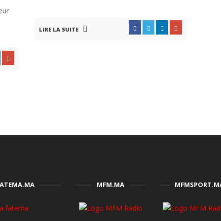
eur
LIRE LA SUITE
FATEMA.MA
MFM.MA
MFMSPORT.M