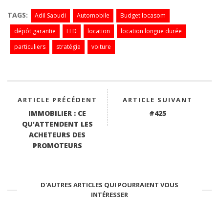
ce
wi
ha
nk
m
bo
tte
ts
ed
ail
TAGS:
Adil Saoudi
Automobile
Budget locasom
ok
r
A
In
dépôt garantie
LLD
location
location longue durée
pp
particuliers
stratégie
voiture
ARTICLE PRÉCÉDENT
ARTICLE SUIVANT
IMMOBILIER : CE
#425
QU'ATTENDENT LES
ACHETEURS DES
PROMOTEURS
D'AUTRES ARTICLES QUI POURRAIENT VOUS
INTÉRESSER