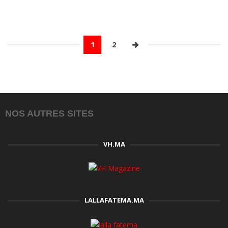
1
2
NOS AUTRES SITES
VH.MA
LALLAFATEMA.MA