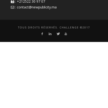
: +212522 30 97 07
:
contact@newpublicity.ma
TOUS DROITS RÉSERVÉS. CHALLENGE ©2017